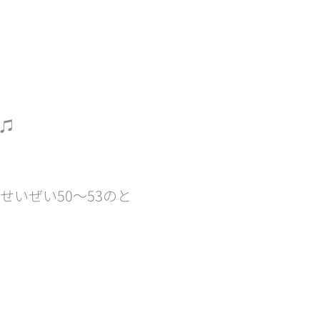
ね♫
いぜい50〜53のと