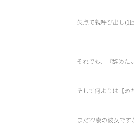
欠点で親呼び出し(
✌️
それでも、『辞めた
そして何よりは【め
まだ22歳の彼女で