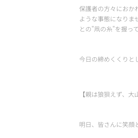
保護者の方々におか
ような事態になりま
との"凧の糸"を握っ
今日の締めくくりとして..
【親は狼狽えず、大山
明日、皆さんに笑顔