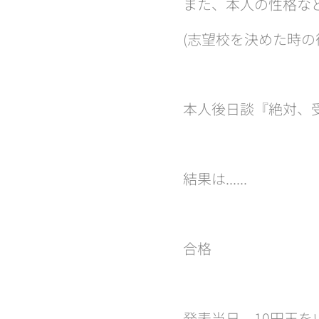
また、本人の性格な
(志望校を決めた時の
本人後日談『絶対、
結果は......
合格🌸
発表当日、10円玉