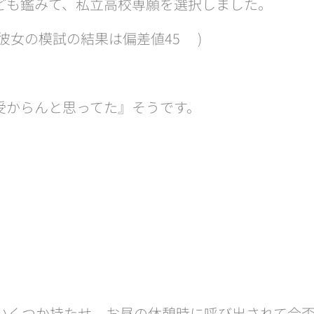
ども鑑みて、私立高校専願を選択しました。
彼女の模試の結果は偏差値45💧)
受からんと思ってた』そうです。
をいくつか持たせ、お昼の休憩時に呼び出されて合