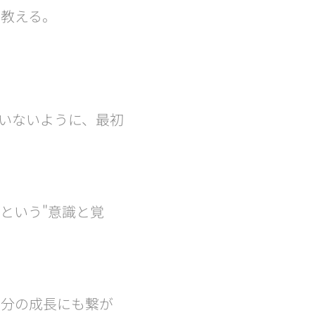
を教える。
がいないように、最初
という"意識と覚
自分の成長にも繋が