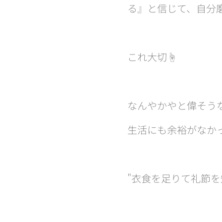
る』と信じて、自分
これ大切☝️
なんやかやと偉そう
生活にも余裕がなかっ
"衣食を足りて礼節を