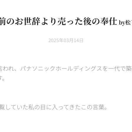
前のお世辞より売った後の奉仕
by松
2025年03月14日
言われ、パナソニックホールディングスを一代で築
す。
kを閲覧していた私の目に入ってきたこの言葉。