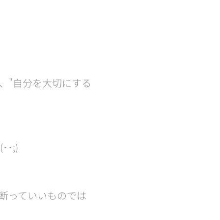
、"自分を大切にする
･;)
断っていいものでは