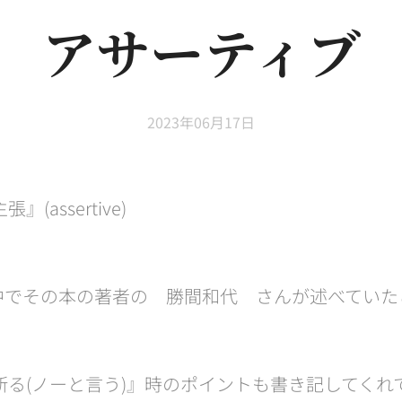
アサーティブ
2023年06月17日
assertive)
の中でその本の著者の 勝間和代 さんが述べていた
断る(ノーと言う)』時のポイントも書き記してくれ