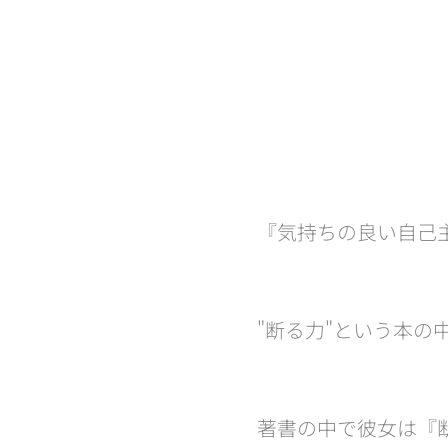
『気持ちの良い自己主張』(
"断る力"という本
著書の中で彼女は『